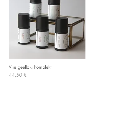
Viie geellaki komplekt
Price
44,50 €
Liitu meie uudiskirjaga!
Email
Liitu