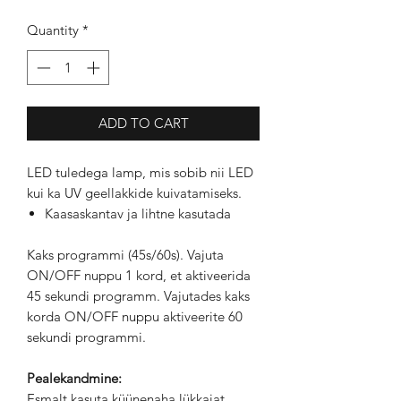
Quantity
*
ADD TO CART
LED tuledega lamp, mis sobib nii LED
kui ka UV geellakkide kuivatamiseks.
Kaasaskantav ja lihtne kasutada
Kaks programmi (45s/60s). Vajuta
ON/OFF nuppu 1 kord, et aktiveerida
45 sekundi programm. Vajutades kaks
korda ON/OFF nuppu aktiveerite 60
sekundi programmi.
Pealekandmine:
Esmalt kasuta küünenaha lükkajat