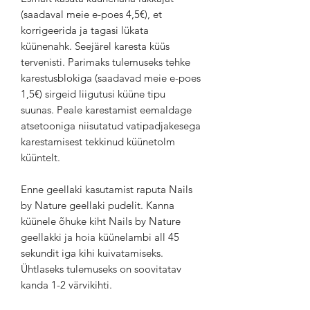
(saadaval meie e-poes 4,5€), et
korrigeerida ja tagasi lükata
küünenahk. Seejärel karesta küüs
tervenisti. Parimaks tulemuseks tehke
karestusblokiga (saadavad meie e-poes
1,5€) sirgeid liigutusi küüne tipu
suunas. Peale karestamist eemaldage
atsetooniga niisutatud vatipadjakesega
karestamisest tekkinud küünetolm
küüntelt.
Enne geellaki kasutamist raputa Nails
by Nature geellaki pudelit. Kanna
küünele õhuke kiht Nails by Nature
geellakki ja hoia küünelambi all 45
sekundit iga kihi kuivatamiseks.
Ühtlaseks tulemuseks on soovitatav
kanda 1-2 värvikihti.